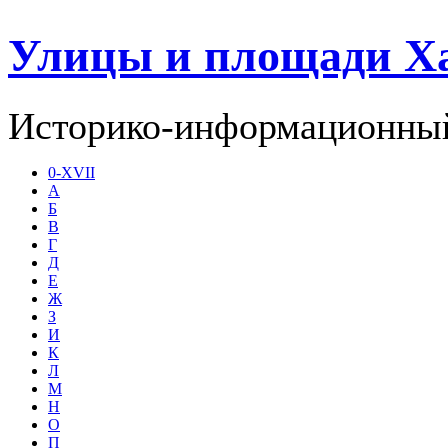
Улицы и площади Х
Историко-информационный
0-XVII
А
Б
В
Г
Д
Е
Ж
З
И
К
Л
М
Н
О
П