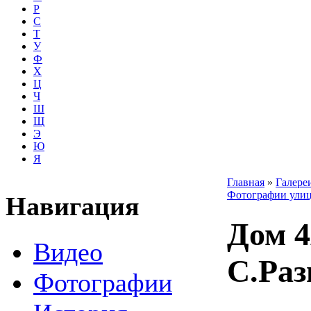
Р
С
Т
У
Ф
Х
Ц
Ч
Ш
Щ
Э
Ю
Я
Главная
»
Галере
Фотографии улиц
Навигация
Дом 4
Видео
С.Раз
Фотографии