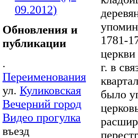
09.2012)
деревя
упомина
Обновления и
1781-1
публикации
церкви
.
г. в св
Переименования
кварта
ул.
Куликовская
было у
Вечерний город
церков
Видео прогулка
расшир
въезд
перест