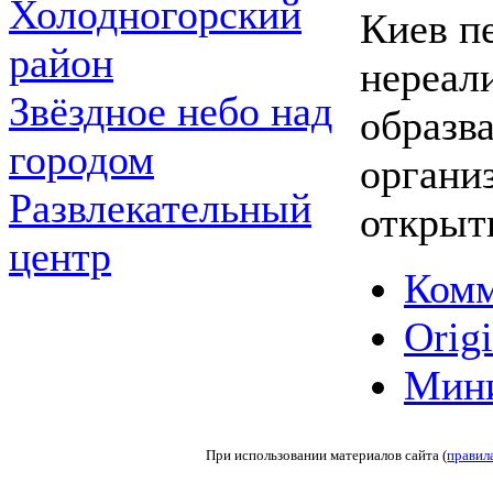
Холодногорский
Киев п
район
нереал
Звёздное небо над
образва
городом
органи
Развлекательный
открыт
центр
Комм
Origi
Мин
При использовании материалов сайта (
правил