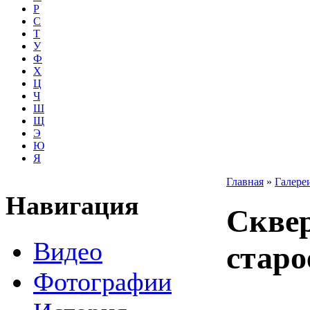
Р
С
Т
У
Ф
Х
Ц
Ч
Ш
Щ
Э
Ю
Я
Главная
»
Галере
Навигация
Сквер
Видео
старо
Фотографии