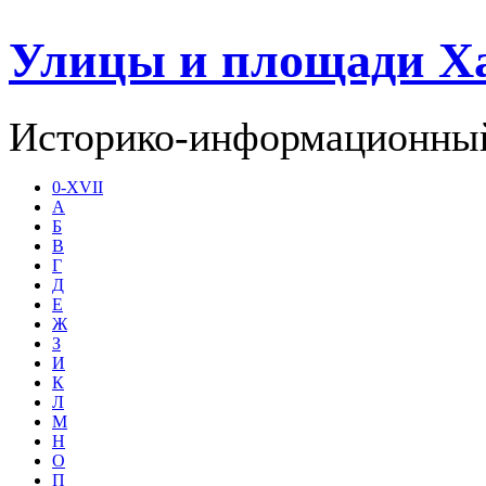
Улицы и площади Х
Историко-информационный
0-XVII
А
Б
В
Г
Д
Е
Ж
З
И
К
Л
М
Н
О
П