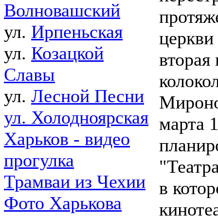
Волновашский
протяже
ул.
Ирпеньская
церкви
ул.
Козацкой
вторая 
Славы
колоко
ул.
Лесной Песни
Мироно
ул. Холодноярская
марта 1
Харьков - видео
планир
прогулка
"Театр
Трамваи из Чехии
в кото
Фото Харькова
кинотеа