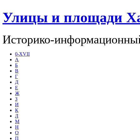
Улицы и площади Х
Историко-информационный
0-XVII
А
Б
В
Г
Д
Е
Ж
З
И
К
Л
М
Н
О
П