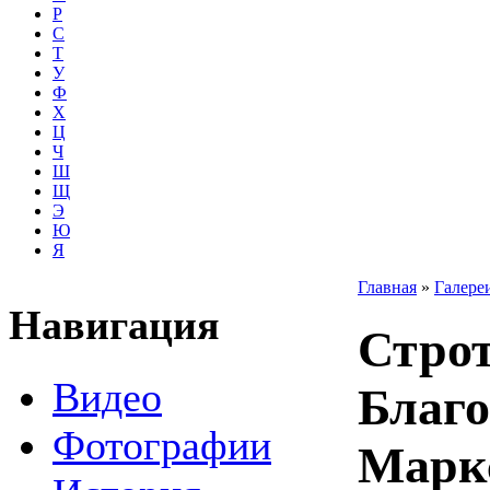
Р
С
Т
У
Ф
Х
Ц
Ч
Ш
Щ
Э
Ю
Я
Главная
»
Галере
Навигация
Строт
Видео
Благо
Фотографии
Марк