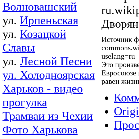
Волновашский
ru.wiki
ул.
Ирпеньская
Дворян
ул.
Козацкой
Источник ф
Славы
commons.wik
uselang=ru
ул.
Лесной Песни
Это произв
ул. Холодноярская
Евросоюзе и
равен жизни
Харьков - видео
Комм
прогулка
Origi
Трамваи из Чехии
Прос
Фото Харькова