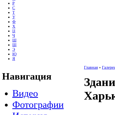
Р
С
Т
У
Ф
Х
Ц
Ч
Ш
Щ
Э
Ю
Я
Главная
»
Галере
Навигация
Здани
Видео
Харь
Фотографии