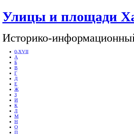
Улицы и площади Х
Историко-информационный
0-XVII
А
Б
В
Г
Д
Е
Ж
З
И
К
Л
М
Н
О
П