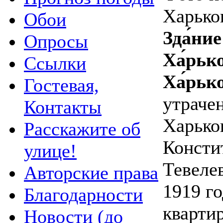
Харьков
Обои
Зда́ни
Опросы
Ха́рько
Ссылки
Ха́рьк
Гостевая,
утраче
Контакты
Харько
Расскажите об
Констит
улице!
Тевелев
Авторские права
1919 г
Благодарности
кварти
Новости (до