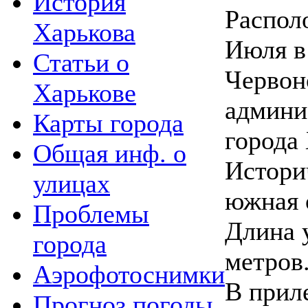
История
Распол
Харькова
Июля в
Статьи о
Червон
Харькове
админи
Карты города
города 
Общая инф. о
Истори
улицах
южная 
Проблемы
Длина 
города
метров
Аэрофотоснимки
В прил
Прогноз погоды