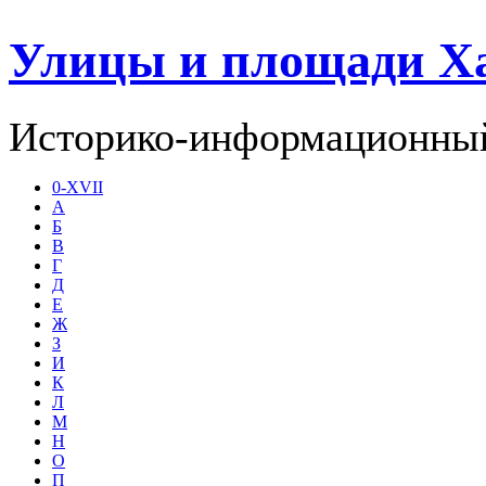
Улицы и площади Х
Историко-информационный
0-XVII
А
Б
В
Г
Д
Е
Ж
З
И
К
Л
М
Н
О
П