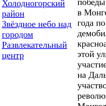
победы
Холодногорский
в Монг
район
года п
Звёздное небо над
демоби
городом
красно
Развлекательный
этой у
центр
участи
на Дал
участв
револю
Монгол