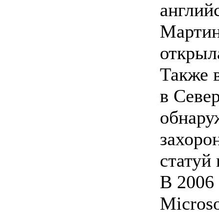
англий
Мартин
открыл
Также в
в Севе
обнару
захоро
статуй 
В 2006 
Microso