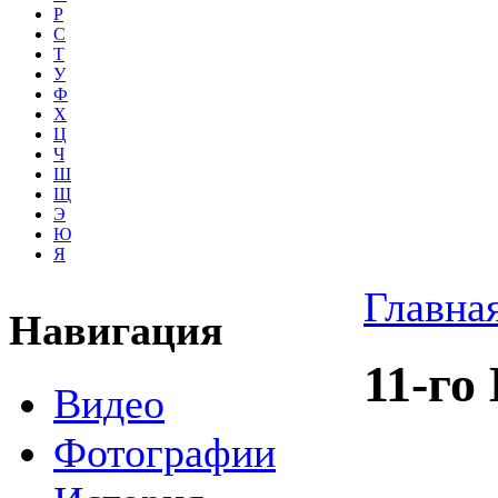
Р
С
Т
У
Ф
Х
Ц
Ч
Ш
Щ
Э
Ю
Я
Главна
Навигация
11-го
Видео
Фотографии