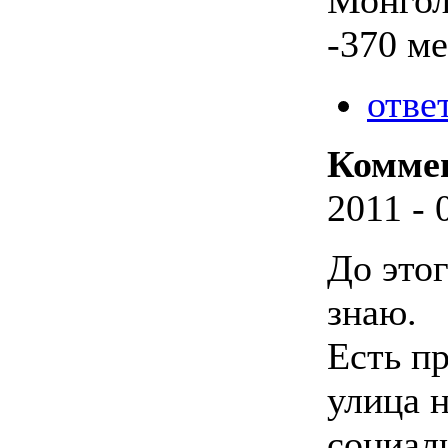
-370 ме
отве
Комме
2011 - 
До это
знаю.
Есть п
улица н
социал