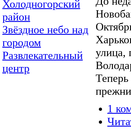
До нед
Холодногорский
Новоба
район
Октябр
Звёздное небо над
Харько
городом
улица, 
Развлекательный
Волода
центр
Теперь
прежни
1 ко
Чита