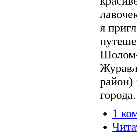
красиве
лавочек
я приг
путеше
Шолом-
Журавл
район)
города.
1 ко
Чита