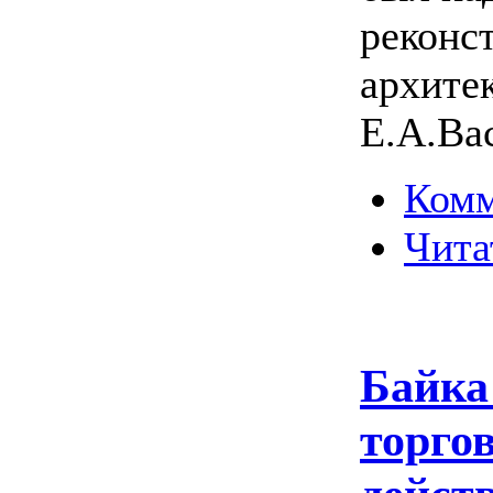
реконс
архите
Е.А.Ва
Комм
Чита
Байка
торгов