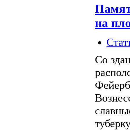
Памят
на пл
Стат
Со зда
распол
Фейерб
Вознес
славны
туберк