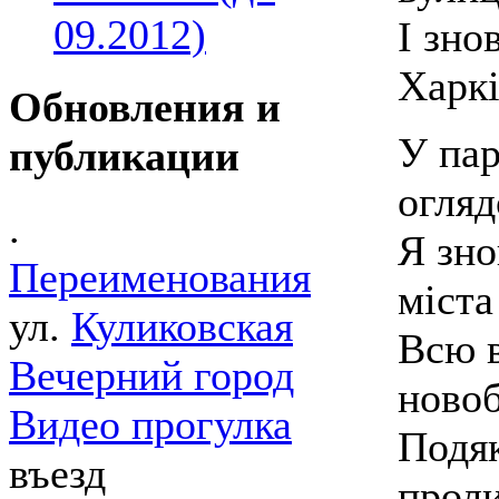
09.2012)
І зно
Харкі
Обновления и
У пар
публикации
огляд
.
Я зно
Переименования
міста
ул.
Куликовская
Всю в
Вечерний город
новоб
Видео прогулка
Подяк
въезд
проли