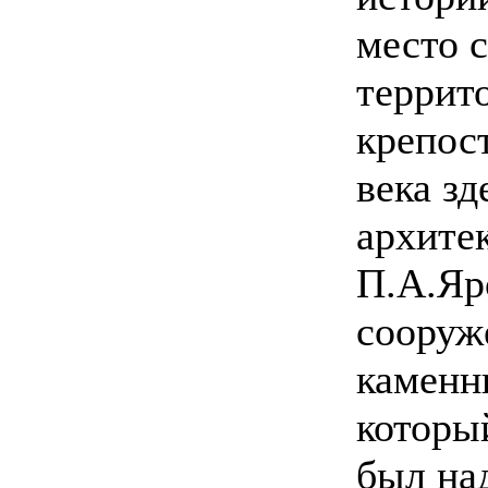
место 
террит
крепос
века зд
архите
П.А.Яр
сооруж
каменн
которы
был на