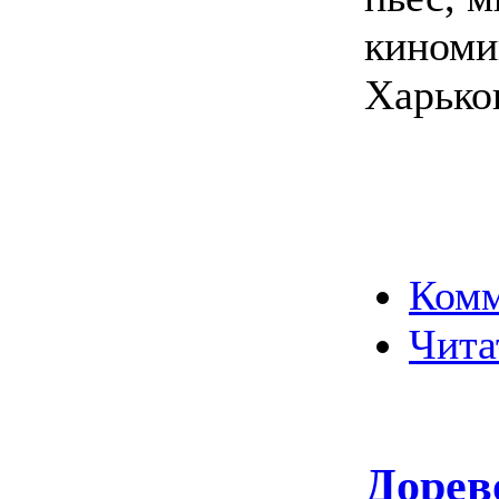
киноми
Харьков
Комм
Чита
Доре