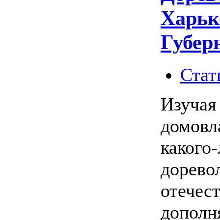
Харьк
Губер
Стат
Изучая
домовл
какого
дорево
отечест
дополн