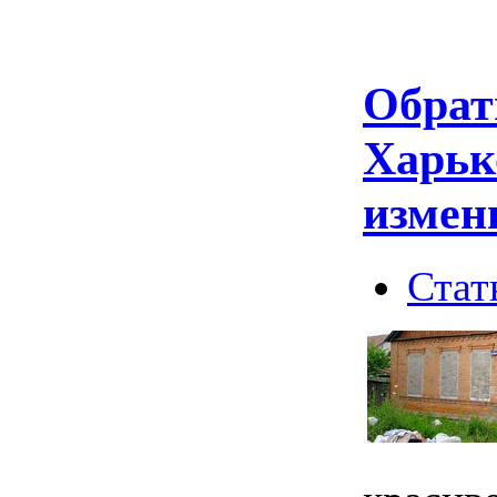
Обрат
Харько
измени
Стат