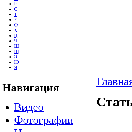
Р
С
Т
У
Ф
Х
Ц
Ч
Ш
Щ
Э
Ю
Я
Главна
Навигация
Стат
Видео
Фотографии