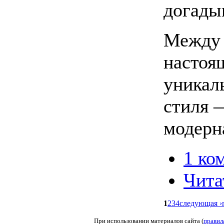
догады
Между 
настоя
уникал
стиля 
модерн
1 ко
Чита
1
2
3
4
следующая ›
При использовании материалов сайта (
правил