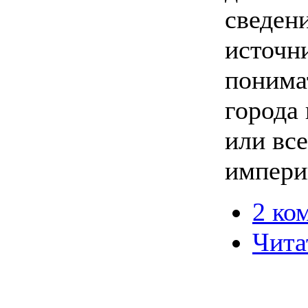
сведен
источн
понима
города
или вс
импери
2 ко
Чита