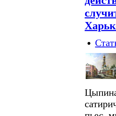
дейст
случи
Харьк
Стат
Цыпина
сатирич
пьес, 