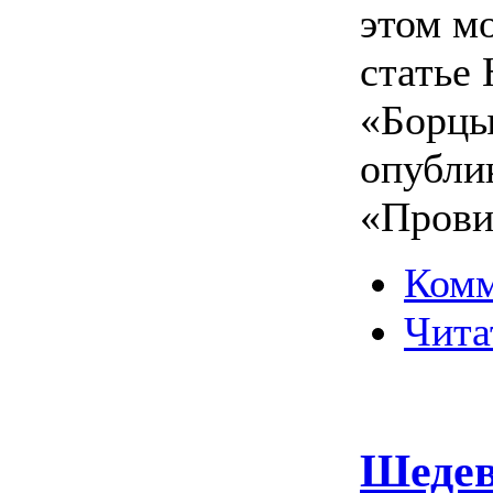
этом м
статье
«Борцы
опубли
«Прови
Комм
Чита
Шедев