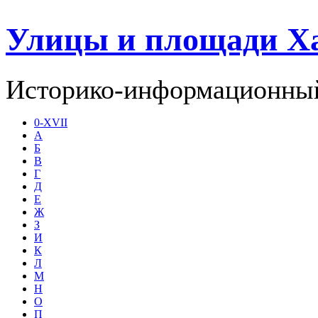
Улицы и площади Х
Историко-информационный
0-XVII
А
Б
В
Г
Д
Е
Ж
З
И
К
Л
М
Н
О
П