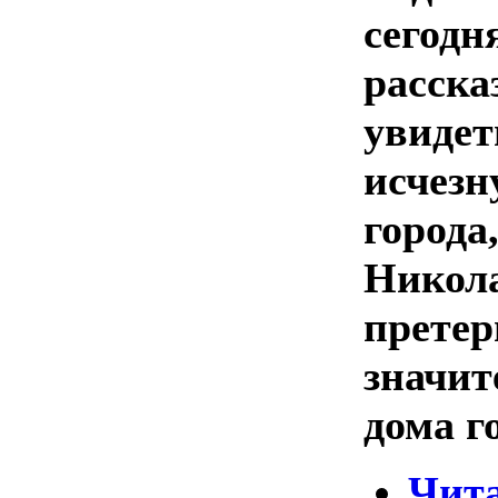
сегодн
расска
увидет
исчезн
города
Никола
прете
значит
дома г
Чита