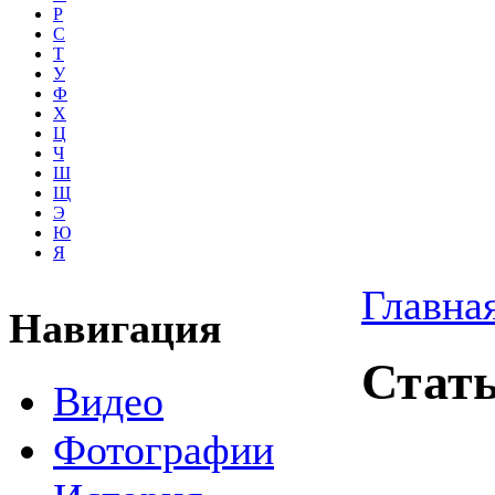
Р
С
Т
У
Ф
Х
Ц
Ч
Ш
Щ
Э
Ю
Я
Главна
Навигация
Стат
Видео
Фотографии