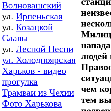
станци
Волновашский
неизве
ул.
Ирпеньская
нескол
ул.
Козацкой
Милиц
Славы
напада
ул.
Лесной Песни
людей 
ул. Холодноярская
Правоо
Харьков - видео
ситуац
прогулка
чем ко
Трамваи из Чехии
тем вы
Фото Харькова
подвер