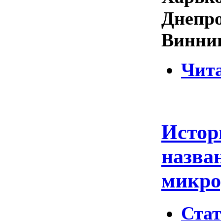
Днепро
Винни
Чита
Истор
назва
микро
Ста