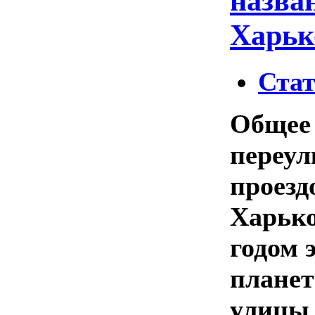
назва
Харьк
Ста
Общее 
переул
проезд
Харько
годом 
планет
улицы 