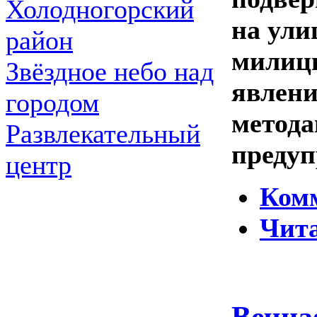
Холодногорский
на ули
район
милиц
Звёздное небо над
явлен
городом
метода
Развлекательный
преду
центр
Ком
Чита
Вечна