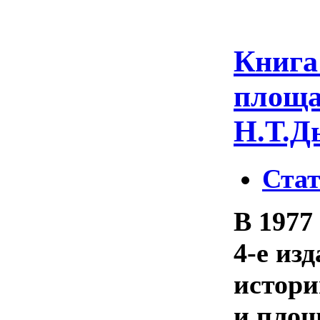
Книга
площа
Н.Т.Д
Ста
В 1977
4-е из
истори
и площ