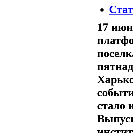
Ста
17 июн
платфо
поселк
пятнад
Харько
событи
стало 
Выпус
инстит