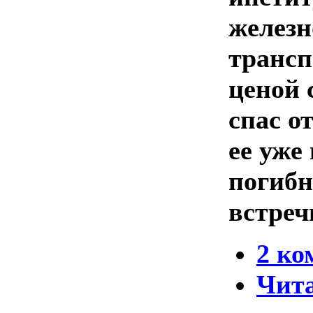
железн
транс
ценой 
спас о
ее уже
погибн
встреч
2 ко
Чита