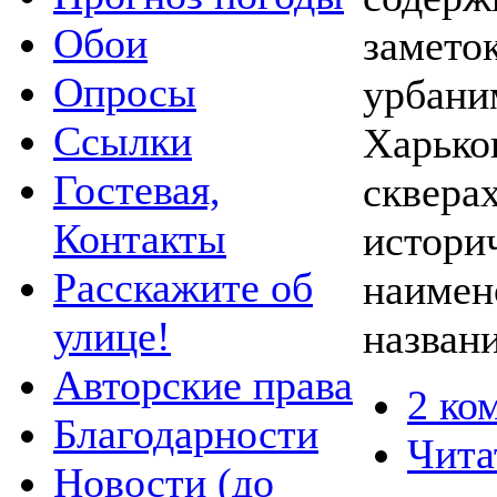
Обои
замето
Опросы
урбани
Ссылки
Харько
Гостевая,
сквера
Контакты
истори
Расскажите об
наимен
улице!
назван
Авторские права
2 ко
Благодарности
Чита
Новости (до