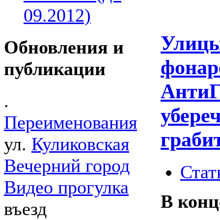
09.2012)
Улицы
Обновления и
фонар
публикации
АнтиГ
.
убере
Переименования
граби
ул.
Куликовская
Вечерний город
Стат
Видео прогулка
В конц
въезд