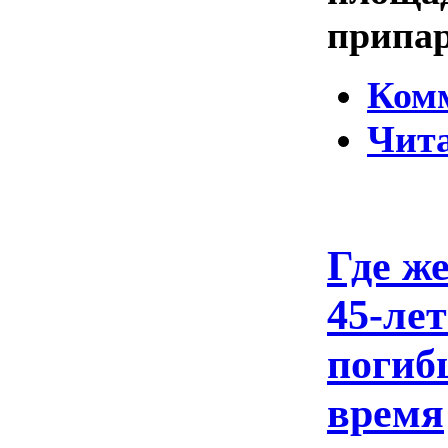
припа
Ком
Чита
Где ж
45-ле
погиб
время