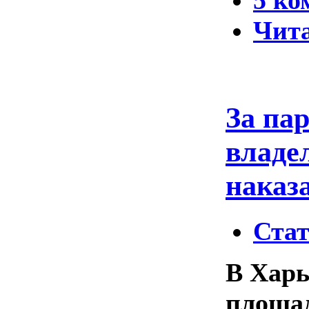
5 ко
Чита
За па
владел
наказ
Ста
В Харь
площад