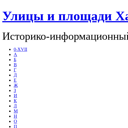
Улицы и площади Х
Историко-информационный
0-XVII
А
Б
В
Г
Д
Е
Ж
З
И
К
Л
М
Н
О
П