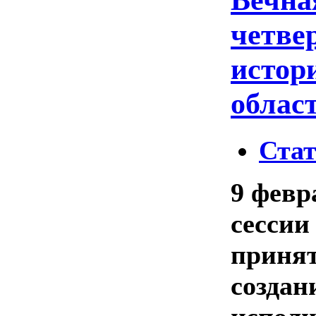
четве
истор
облас
Ста
9 февр
сесси
принят
создан