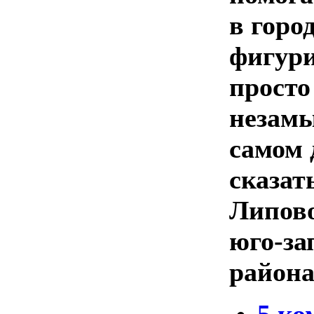
в горо
фигури
просто
незамы
самом 
сказат
Липово
юго-за
района