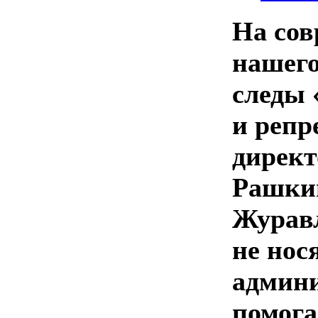
На сов
нашего
следы 
и репр
директ
Рашкин
Журав
не нос
админи
помога