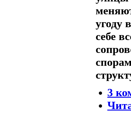
меняют
угоду 
себе в
сопров
спорам
структ
3 ко
Чита