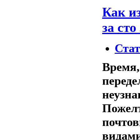
Как и
за сто
Ста
Время,
переде
неузна
Пожелт
почтов
видами