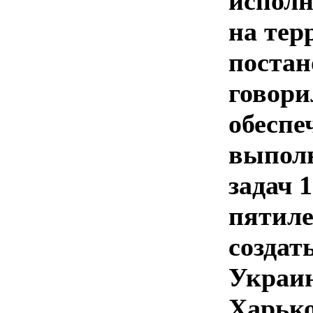
исполн
на тер
постан
говори
обеспе
выпол
задач 1
пятиле
создат
Украин
Харько