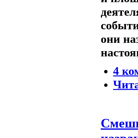
деятел
событи
они на
настоя
4 ко
Чита
Смешн