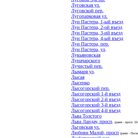
Луговская ул.
Луговской пер.
Лугопарковая ул.
Луи Пастера, 1-ый въезд
Луи Пастера, 2-ой въезд
Луи Пастера, 3-ий въезд
Луи Пастера, 4-ый въезд
Луи Пастера, пер.
Луи Пастера, ул
.
Лукьяновская
Луначарского
Лучистый пер.
Лымаря ул
.
Лысая
Лысенко
Лысогорский пер.
Лысогорский 1-й въезд
Лысогорский 2-й въезд
Лысогорский 3-й въезд
Лысогорский 4-й въезд
Льва Толстого
Льва Ландау, просп
.
(ранее - просп. 5
Льговская ул.
Любови Малой, просп
(ранее - Пос