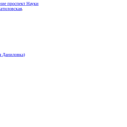
ание проспект Науки
Шатиловская
.
я Даниловка)