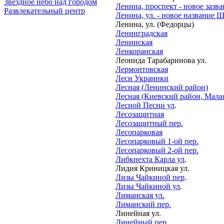
Звёздное небо над городом
Ленина, проспект - новое зазв
Развлекательный центр
Ленина, ул. - новое название 
Ленина, ул. (Федорцы)
Ленинградская
Ленинская
Ленкоранская
Леонида Тарабаринова ул.
Лермонтовская
Леси Украинки
Лесная (Ленинский район)
Лесная (Киевский район, Мала
Лесной Песни ул
.
Лесозащитная
Лесозащитный пер.
Лесопарковая
Лесопарковый 1-ой пер.
Лесопарковый 2-ой пер.
Либкнехта Карла ул
.
Лидия Криницкая ул.
Лизы Чайкиной пер
.
Лизы Чайкиной ул
.
Лиманская ул.
Лиманский пер.
Линейная ул.
Линейный пер.