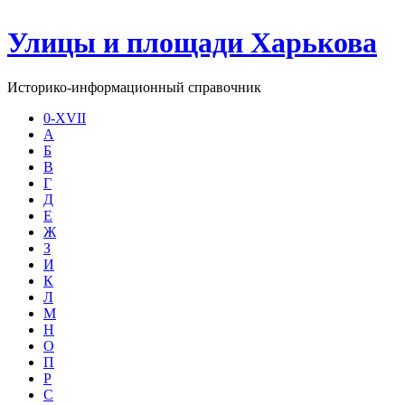
Улицы и площади Харькова
Историко-информационный справочник
0-XVII
А
Б
В
Г
Д
Е
Ж
З
И
К
Л
М
Н
О
П
Р
С