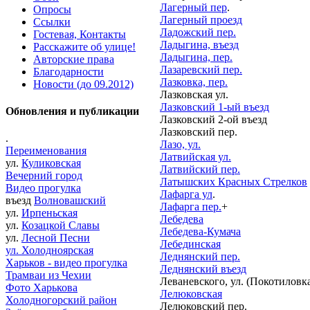
Лагерный пер
.
Опросы
Лагерный проезд
Ссылки
Ладожский пер.
Гостевая, Контакты
Ладыгина, въезд
Расскажите об улице!
Ладыгина, пер.
Авторские права
Лазаревский пер.
Благодарности
Лазковка, пер.
Новости (до 09.2012)
Лазковская ул.
Лазковский 1-ый въезд
Обновления и публикации
Лазковский 2-ой въезд
Лазковский пер.
.
Лазо, ул.
Переименования
Латвийская ул.
ул.
Куликовская
Латвийский пер.
Вечерний город
Латышских Красных Стрелков
Видео прогулка
Лафарга ул
.
въезд
Волновашский
Лафарга пер.
+
ул.
Ирпеньская
Лебедева
ул.
Козацкой Славы
Лебедева-Кумача
ул.
Лесной Песни
Лебединская
ул. Холодноярская
Леднянский пер.
Харьков - видео прогулка
Леднянский въезд
Трамваи из Чехии
Леваневского, ул. (Покотиловк
Фото Харькова
Лелюковская
Холодногорский район
Лелюковский пер.