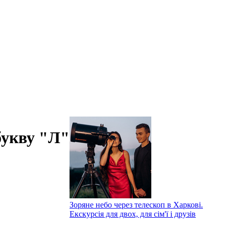
букву "Л"
Зоряне небо через телескоп в Харкові.
Екскурсія для двох, для сім'ї і друзів