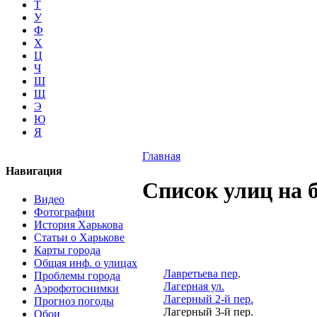
Т
У
Ф
Х
Ц
Ч
Ш
Щ
Э
Ю
Я
Главная
Навигация
Список улиц на 
Видео
Фотографии
История Харькова
Статьи о Харькове
Карты города
Общая инф. о улицах
Лавретьева пер
.
Проблемы города
Лагерная ул.
Аэрофотоснимки
Лагерный 2-й пер.
Прогноз погоды
Лагерный 3-й пер.
Обои