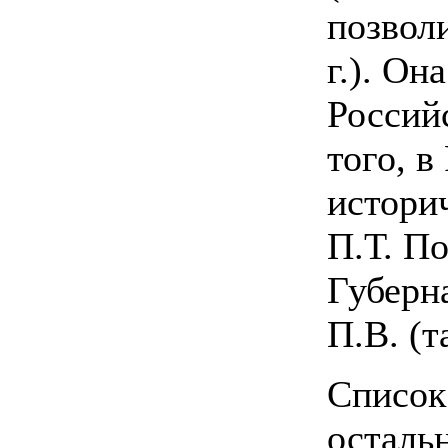
позволи
г.). Он
Россий
того, 
истори
П.Т. По
Губерн
П.В. (т
Список 
осталь