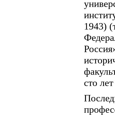
универ
инстит
1943) (
Федера
Россия»
истори
факуль
сто лет
Послед
профес