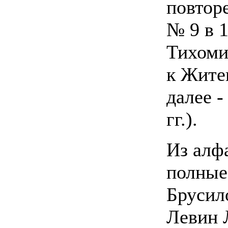
повтор
№ 9 в 1
Тихоми
к Житец
далее -
гг.).
Из алф
полные
Брусил
Левин 