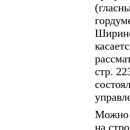
(гласн
гордуме
Ширинс
касаетс
рассма
стр. 2
состоя
управл
Можно 
на стр