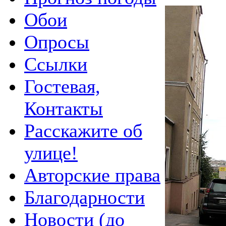
Обои
Опросы
Ссылки
Гостевая,
Контакты
Расскажите об
улице!
Авторские права
Благодарности
Новости (до