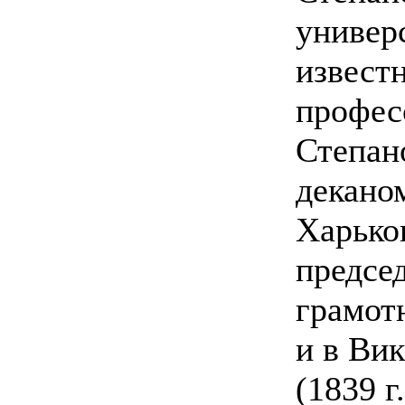
универ
извест
профес
Степано
декано
Харьков
предсе
грамот
и в Вик
(1839 г