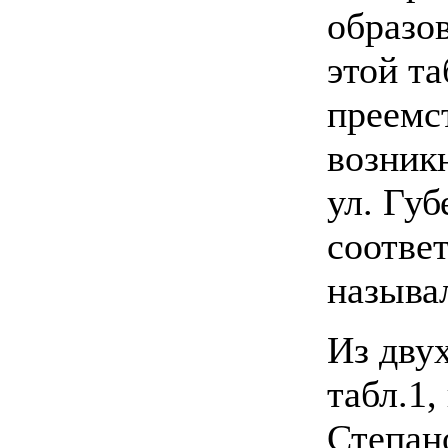
образов
этой т
преемс
возник
ул. Губ
соотве
называ
Из дву
табл.1
Степан