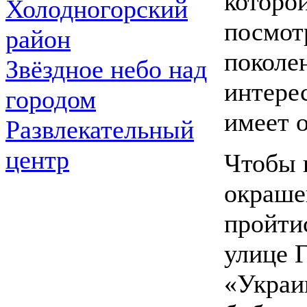
которо
Холодногорский
посмот
район
поколе
Звёздное небо над
интерес
городом
имеет 
Развлекательный
центр
Чтобы 
окраше
пройти
улице Г
«Украи