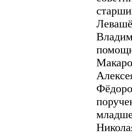
старши
Левашё
Владим
помощн
Макаро
Алексе
Фёдоро
поруче
младше
Никола