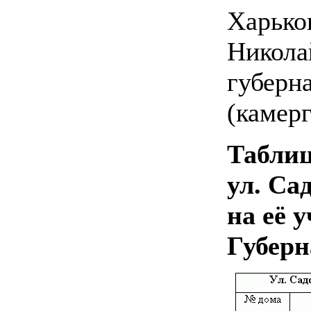
Харько
Никола
губерн
(камерг
Таблиц
ул. Са
на её 
Губерн