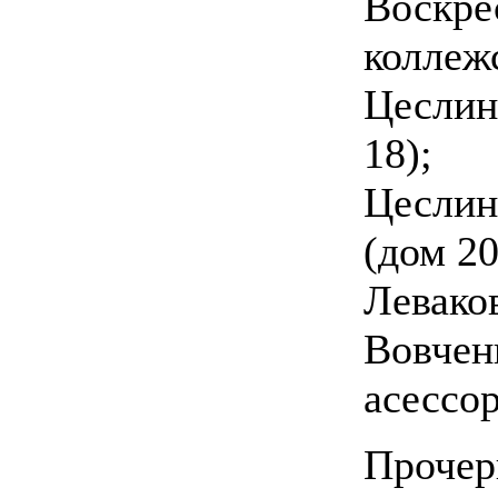
Воскре
коллежс
Цеслин
18);
Цеслин
(дом 20
Левако
Вовчен
асессор
Прочерк