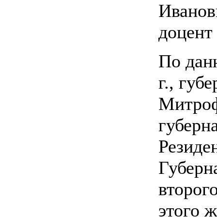
Иванов
доцент
По дан
г., гу
Митроф
губерн
Резиде
Губерна
второг
этого ж