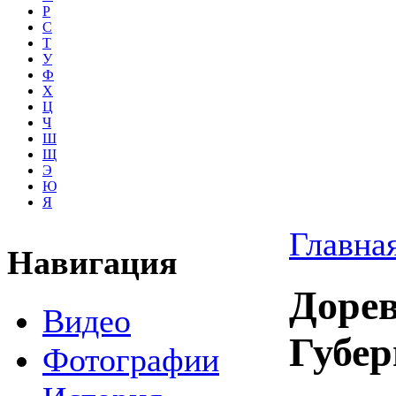
Р
С
Т
У
Ф
Х
Ц
Ч
Ш
Щ
Э
Ю
Я
Главна
Навигация
Доре
Видео
Губер
Фотографии