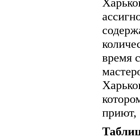
Харько
ассигн
содерж
количес
время 
мастер
Харько
которо
приют, 
Таблиц