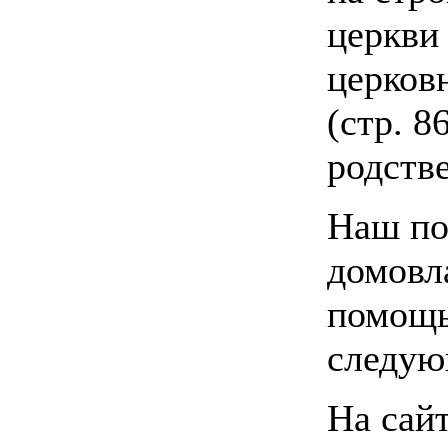
церкви 
церков
(стр. 8
родстве
Наш по
домовла
помощь
следую
На сай