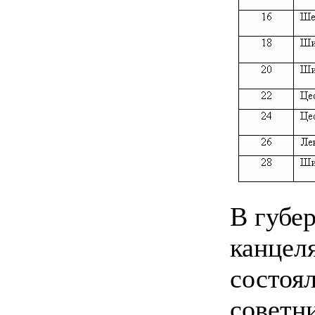
В губе
канцеля
состоя
советн