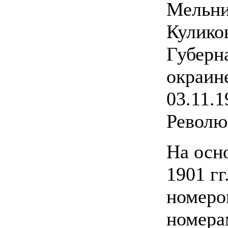
Мельни
Куликов
Губерна
окраин
03.11.1
Револю
На осн
1901 г
номеро
номера