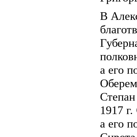
В Алек
благот
Губерна
полков
а его 
Оберем
Степан
1917 г
а его 
Сирота