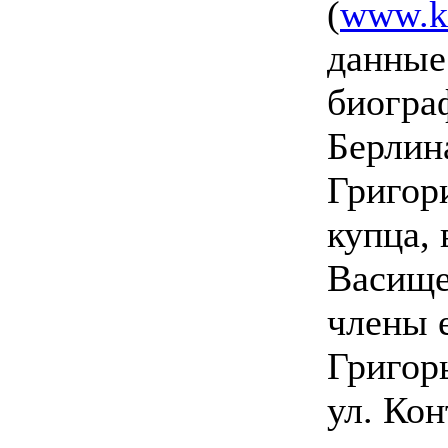
(
www.ko
данные 
биогра
Берлин
Григори
купца, 
Васище
члены 
Григор
ул. Кон