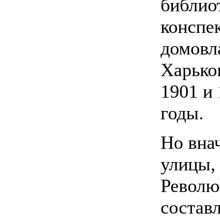
библиот
конспек
домовл
Харько
1901 и 
годы.
Но внач
улицы, 
Революц
составл