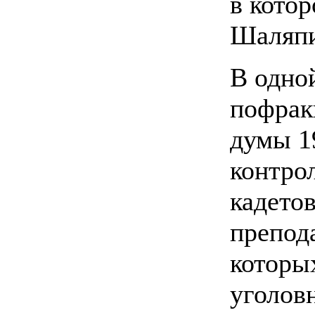
в кото
Шаляпи
В одно
пофрак
думы 19
контро
кадето
препода
которы
уголов