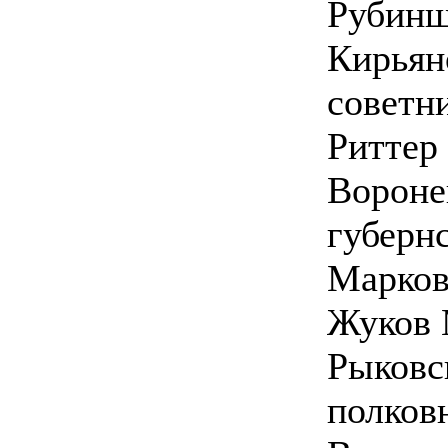
Рубинш
Кирьян
советн
Риттер
Вороне
губернс
Марков
Жуков 
Рыковс
полков