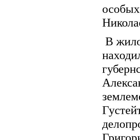
особых
Никола
В жило
находил
губерн
Алекса
землем
Густей
делопр
Григор