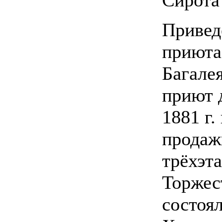
Привед
приюта
Багале
приют 
1881 г.
продаж
трёхэт
Торжес
состоял