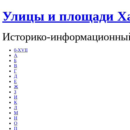
Улицы и площади Х
Историко-информационный
0-XVII
А
Б
В
Г
Д
Е
Ж
З
И
К
Л
М
Н
О
П