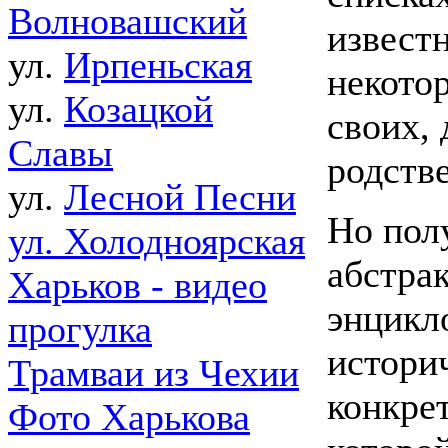
Волновашский
извест
ул.
Ирпеньская
некото
ул.
Козацкой
своих,
Славы
родств
ул.
Лесной Песни
Но пол
ул. Холодноярская
абстра
Харьков - видео
энцикл
прогулка
истори
Трамваи из Чехии
конкре
Фото Харькова