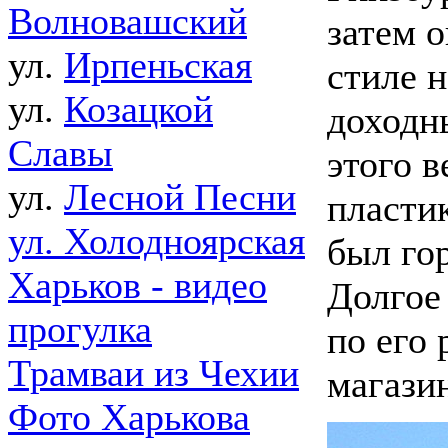
Волновашский
затем 
ул.
Ирпеньская
стиле н
ул.
Козацкой
доходн
Славы
этого в
ул.
Лесной Песни
пласти
ул. Холодноярская
был го
Харьков - видео
Долгое
прогулка
по его
Трамваи из Чехии
магази
Фото Харькова