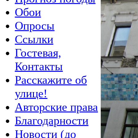
Обои
Опросы
Ссылки
Гостевая,
Контакты
Расскажите об
улице!
Авторские права
Благодарности
Новости (до