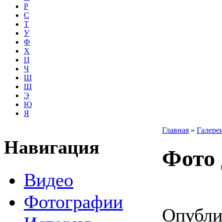
Р
С
Т
У
Ф
Х
Ц
Ч
Ш
Щ
Э
Ю
Я
Главная
»
Галере
Навигация
Фото 
Видео
Фотографии
Опублик