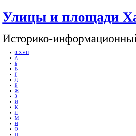
Улицы и площади Х
Историко-информационный
0-XVII
А
Б
В
Г
Д
Е
Ж
З
И
К
Л
М
Н
О
П