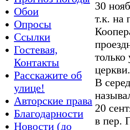
30 нояб
Обои
т.к. на
Опросы
Коопер
Ссылки
проезд
Гостевая,
только 
Контакты
церкви
Расскажите об
В сере
улице!
называ
Авторские права
20 сент
Благодарности
в пер.
Новости (до