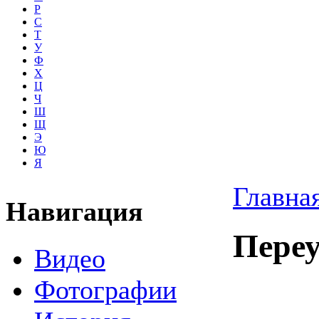
Р
С
Т
У
Ф
Х
Ц
Ч
Ш
Щ
Э
Ю
Я
Главна
Навигация
Переу
Видео
Фотографии