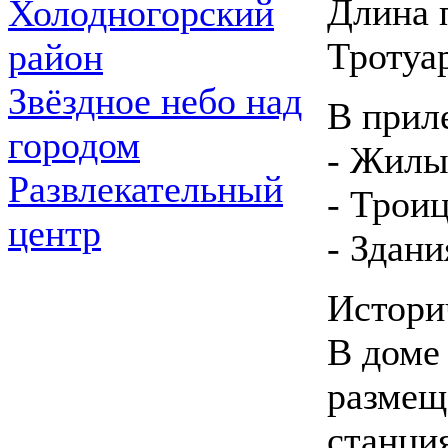
Длина 
Холодногорский
Тротуа
район
Звёздное небо над
В прил
городом
- Жилы
Развлекательный
- Трои
центр
- Здан
Истори
В доме
размещ
станция