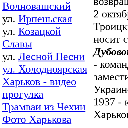
возвра
Волновашский
2 октяб
ул.
Ирпеньская
Троицк
ул.
Козацкой
носит с
Славы
Дубово
ул.
Лесной Песни
- коман
ул. Холодноярская
замест
Харьков - видео
Украинс
прогулка
1937 -
Трамваи из Чехии
Харько
Фото Харькова