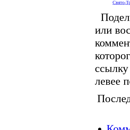
Свято-Т
Подели
или во
коммен
которо
ссылку
левее 
Послед
Комм