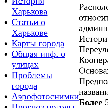
История
Распол
Харькова
относи
Статьи о
админи
Харькове
Истори
Карты города
Переул
Общая инф. о
Коопер
улицах
Основан
Проблемы
Предпо
города
названи
Аэрофотоснимки
Более 
Прогноз погоды