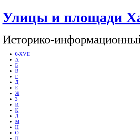
Улицы и площади Х
Историко-информационный
0-XVII
А
Б
В
Г
Д
Е
Ж
З
И
К
Л
М
Н
О
П