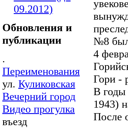
увеков
09.2012)
вынужд
Обновления и
пресле
публикации
№8 был
4 февр
.
Горийск
Переименования
Гори -
ул.
Куликовская
В годы
Вечерний город
1943) 
Видео прогулка
После о
въезд