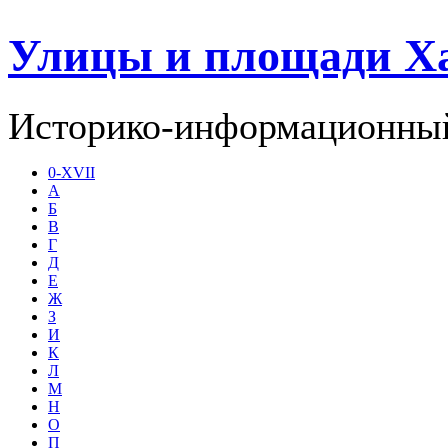
Улицы и площади Х
Историко-информационный
0-XVII
А
Б
В
Г
Д
Е
Ж
З
И
К
Л
М
Н
О
П