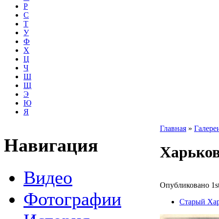
Р
С
Т
У
Ф
Х
Ц
Ч
Ш
Щ
Э
Ю
Я
Главная
»
Галере
Навигация
Харьков
Видео
Опубликовано 1st
Фотографии
Старый Хар