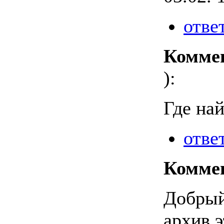
отве
Комме
):
Где най
отве
Комме
Добрый
архив э