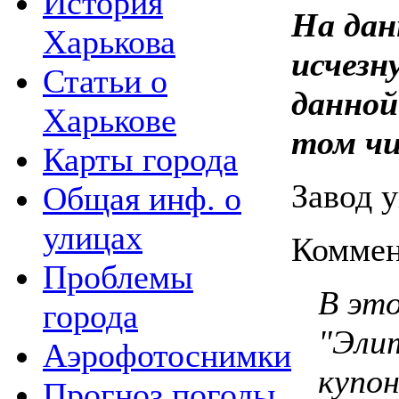
История
На дан
Харькова
исчезн
Статьи о
данной
Харькове
том чи
Карты города
Завод у
Общая инф. о
улицах
Коммен
Проблемы
В это
города
"Элит
Аэрофотоснимки
купон
Прогноз погоды