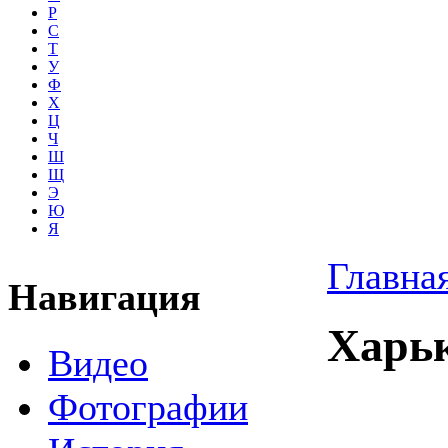
Р
С
Т
У
Ф
Х
Ц
Ч
Ш
Щ
Э
Ю
Я
Главна
Навигация
Харьк
Видео
Фотографии