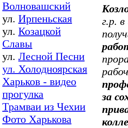
Волновашский
Козл
ул.
Ирпеньская
г.р. 
ул.
Козацкой
получ
Славы
рабо
ул.
Лесной Песни
прора
ул. Холодноярская
рабоч
Харьков - видео
проф
прогулка
за с
Трамваи из Чехии
прив
Фото Харькова
колл