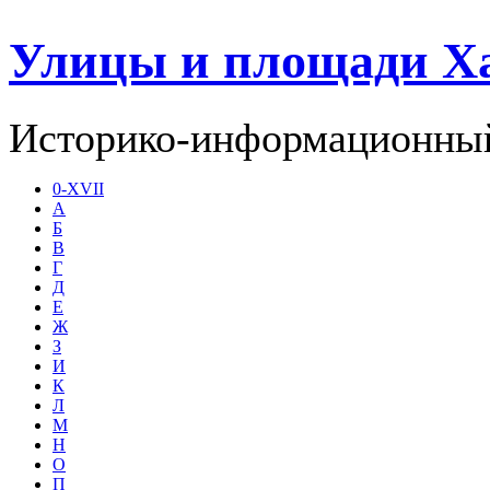
Улицы и площади Х
Историко-информационный
0-XVII
А
Б
В
Г
Д
Е
Ж
З
И
К
Л
М
Н
О
П