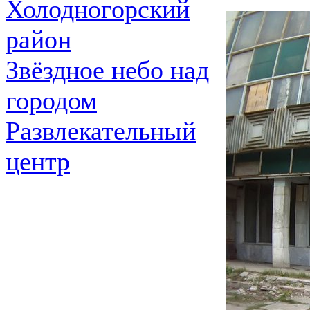
Холодногорский
район
Звёздное небо над
городом
Развлекательный
центр