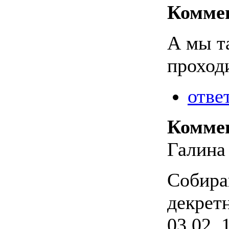
Комме
А мы т
проходи
отве
Комме
Галина
Собира
декретн
03.02. 