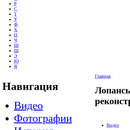
Р
С
Т
У
Ф
Х
Ц
Ч
Ш
Щ
Э
Ю
Я
Главная
Навигация
Лопансь
реконстр
Видео
Фотографии
Видео