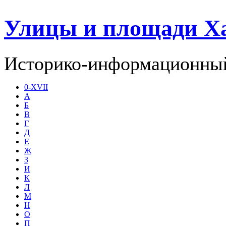
Улицы и площади Х
Историко-информационный
0-XVII
А
Б
В
Г
Д
Е
Ж
З
И
К
Л
М
Н
О
П