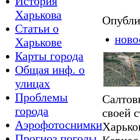
История
Харькова
Опубли
Статьи о
ново
Харькове
Карты города
Общая инф. о
улицах
Проблемы
Салтов
города
своей 
Аэрофотоснимки
Харько
Прогноз погоды