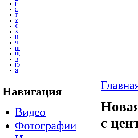
Р
С
Т
У
Ф
Х
Ц
Ч
Ш
Щ
Э
Ю
Я
Главна
Навигация
Новая
Видео
с цен
Фотографии