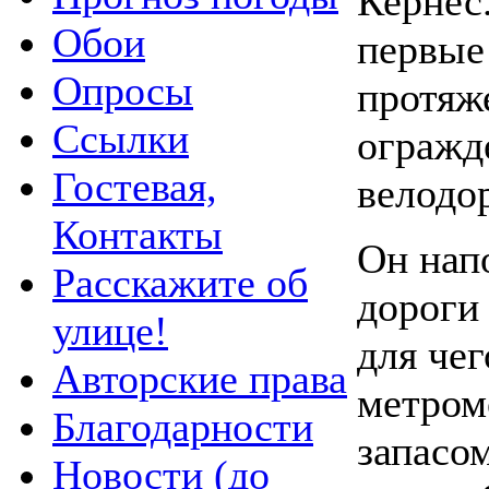
Кернес
Обои
первые
Опросы
протяж
Ссылки
огражд
Гостевая,
велодор
Контакты
Он нап
Расскажите об
дороги 
улице!
для чег
Авторские права
метром
Благодарности
запасо
Новости (до