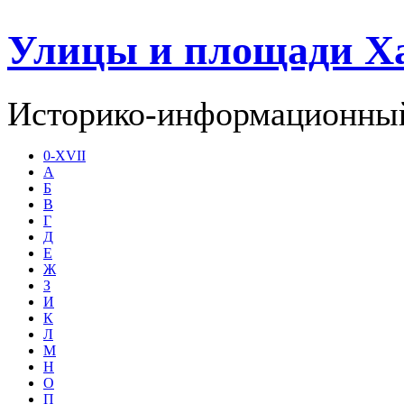
Улицы и площади Х
Историко-информационный
0-XVII
А
Б
В
Г
Д
Е
Ж
З
И
К
Л
М
Н
О
П