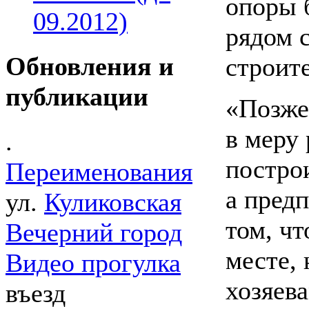
опоры 
09.2012)
рядом 
Обновления и
строит
публикации
«Позже
в меру
.
постро
Переименования
а пред
ул.
Куликовская
том, чт
Вечерний город
месте, 
Видео прогулка
хозяев
въезд