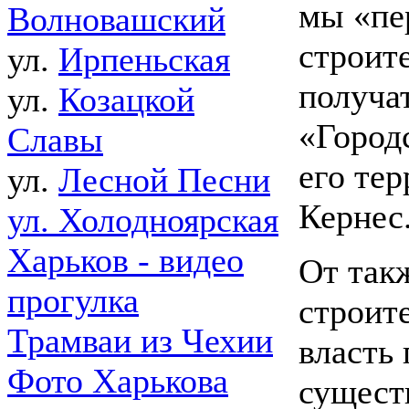
мы «пе
Волновашский
строите
ул.
Ирпеньская
получа
ул.
Козацкой
«Город
Славы
его тер
ул.
Лесной Песни
Кернес
ул. Холодноярская
Харьков - видео
От такж
прогулка
строит
Трамваи из Чехии
власть
Фото Харькова
сущест