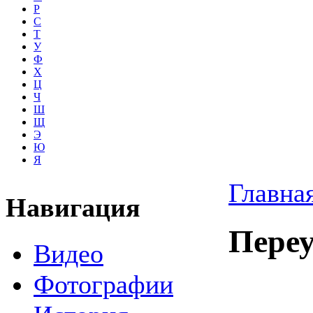
Р
С
Т
У
Ф
Х
Ц
Ч
Ш
Щ
Э
Ю
Я
Главна
Навигация
Пере
Видео
Фотографии