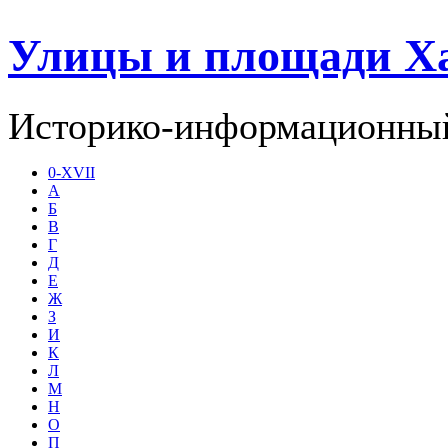
Улицы и площади Х
Историко-информационный
0-XVII
А
Б
В
Г
Д
Е
Ж
З
И
К
Л
М
Н
О
П