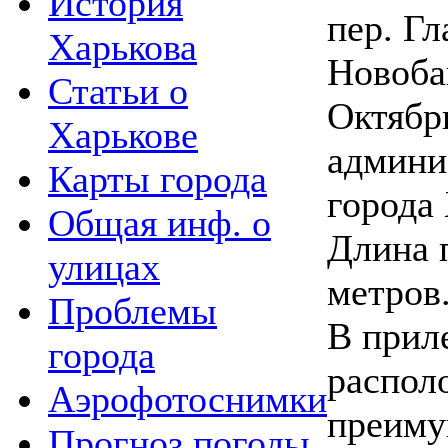
История
пер. Г
Харькова
Новоба
Статьи о
Октябр
Харькове
админи
Карты города
города 
Общая инф. о
Длина 
улицах
метров
Проблемы
В прил
города
распол
Аэрофотоснимки
преим
Прогноз погоды