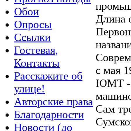
промыш
Обои
Длина 
Опросы
Первон
Ссылки
назван
Гостевая,
Соврем
Контакты
с мая 1
Расскажите об
ЮМТ -
улице!
машино
Авторские права
Сам тре
Благодарности
Сумской
Новости (до