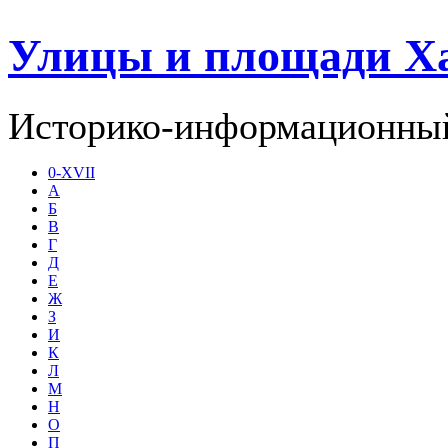
Улицы и площади Х
Историко-информационный
0-XVII
А
Б
В
Г
Д
Е
Ж
З
И
К
Л
М
Н
О
П