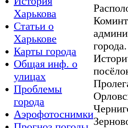
История
Распол
Харькова
Коминт
Статьи о
админи
Харькове
города.
Карты города
Истори
Общая инф. о
посёлок
улицах
Пролега
Проблемы
Орловс
города
Черниго
Аэрофотоснимки
Зернов
Прогноз погоды