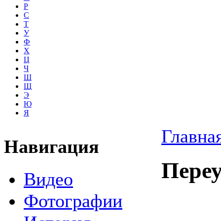
Р
С
Т
У
Ф
Х
Ц
Ч
Ш
Щ
Э
Ю
Я
Главна
Навигация
Пере
Видео
Фотографии