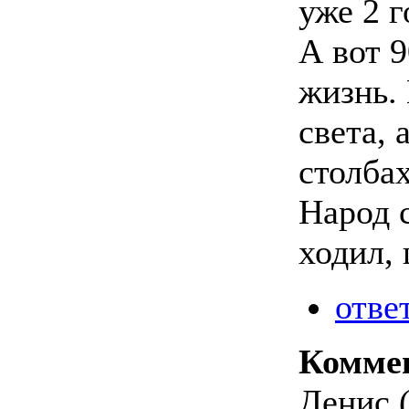
уже 2 г
А вот 9
жизнь.
света,
столба
Народ 
ходил, 
отве
Комме
Денис (