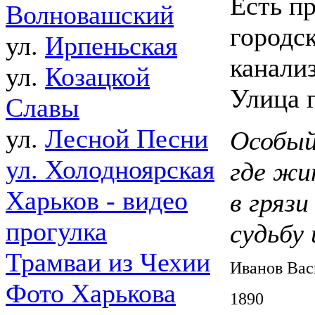
Есть п
Волновашский
городс
ул.
Ирпеньская
канали
ул.
Козацкой
Улица 
Славы
ул.
Лесной Песни
Особый
ул. Холодноярская
где жи
Харьков - видео
в грязи
прогулка
судьбу 
Трамваи из Чехии
Иванов Вас
Фото Харькова
1890