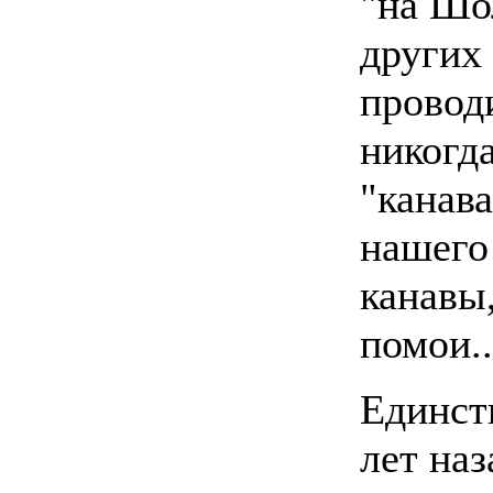
"на Шо
других 
провод
никогда
"канава
нашего 
канавы,
помои..
Единст
лет на