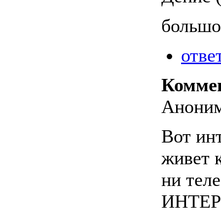
большо
отве
Комме
Аноним
Вот инт
живет к
ни теле
ИНТЕРН