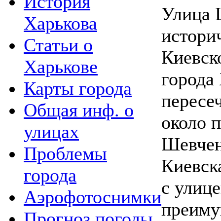
История
Улица 
Харькова
истори
Статьи о
Киевск
Харькове
города 
Карты города
пересе
Общая инф. о
около 
улицах
Шевчен
Проблемы
Киевск
города
с улиц
Аэрофотоснимки
преиму
Прогноз погоды