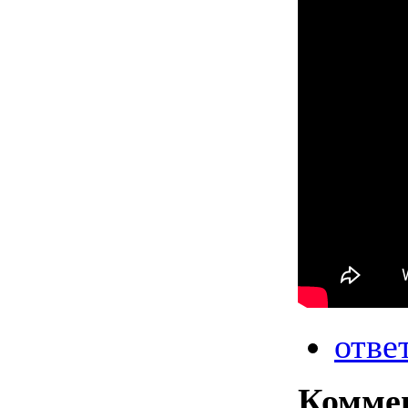
отве
Комме