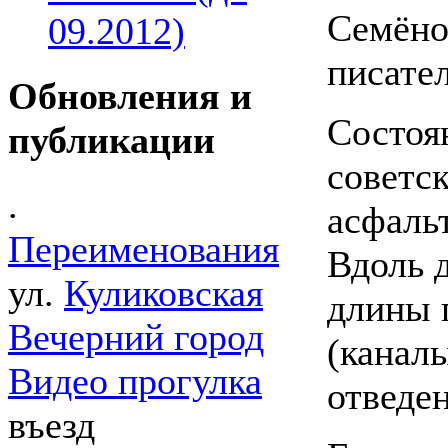
Семёно
09.2012)
писате
Обновления и
Состоя
публикации
советс
.
асфаль
Переименования
Вдоль д
ул.
Куликовская
длины 
Вечерний город
(канал
Видео прогулка
отведе
въезд