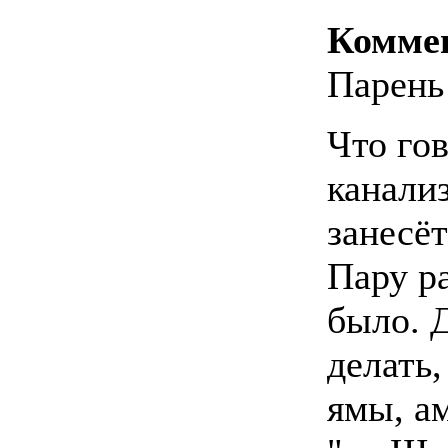
Комме
Парень 
Что го
канали
занесёт
Пару р
было. Д
делать
ямы, ам