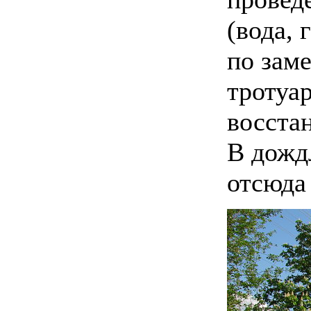
(вода, 
по заме
тротуа
восста
В дожд
отсюда 