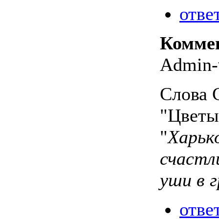
отве
Комме
Admin-
Слова С
"Цветы 
"
Харьк
счастл
уши в г
отве