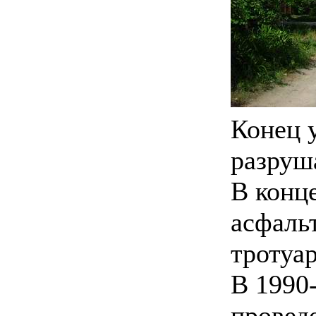
Конец 
разруш
В конце
асфаль
тротуар
В 1990
провед