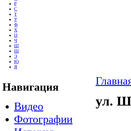
Р
С
Т
У
Ф
Х
Ц
Ч
Ш
Щ
Э
Ю
Я
Главна
Навигация
ул. 
Видео
Фотографии