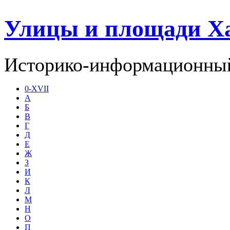
Улицы и площади Х
Историко-информационный
0-XVII
А
Б
В
Г
Д
Е
Ж
З
И
К
Л
М
Н
О
П