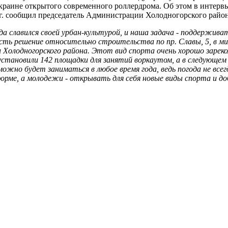
краине открытого современного роллердрома. Об этом в интервь
 г. сообщил председатель Администрации Холодногорского райо
гда славился своей урбан-культурой, и наша задача - поддержив
ть решение относительно строительства по пр. Славы, 5, в м
 Холодногорского района. Этот вид спорта очень хорошо зареко
е установили 142 площадки для занятий воркаутом, а в следующе
ожно будет заниматься в любое время года, ведь погода не всег
рме, а молодежи - открывать для себя новые виды спорта и д