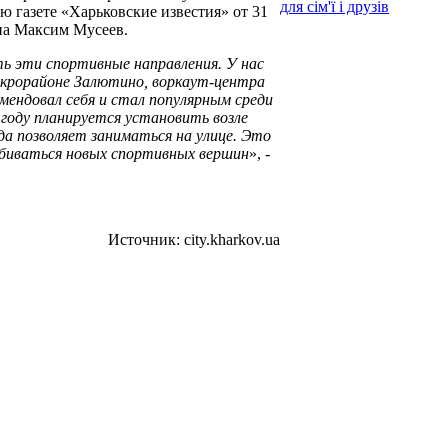
для сім'ї і друзів
ю газете «Харьковские известия» от 31
на Максим Мусеев.
ать эти спортивные направления. У нас
икрорайоне Залютино, воркаут-центра
мендовал себя и стал популярным среди
м году планируется установить возле
да позволяет заниматься на улице. Это
обиваться новых спортивных вершин
», -
Источник: city.kharkov.ua