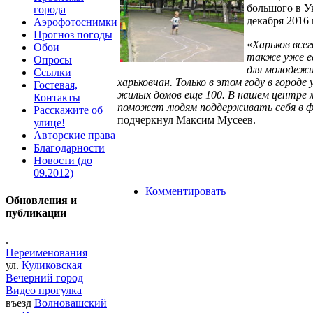
большого в У
города
декабря 2016
Аэрофотоснимки
Прогноз погоды
«
Харьков все
Обои
также уже ес
Опросы
для молодежи
Ссылки
харьковчан. Только в этом году в город
Гостевая,
жилых домов еще 100. В нашем центре м
Контакты
поможет людям поддерживать себя в фо
Расскажите об
подчеркнул Максим Мусеев.
улице!
Авторские права
Благодарности
Новости (до
09.2012)
Комментировать
Обновления и
публикации
.
Переименования
ул.
Куликовская
Вечерний город
Видео прогулка
въезд
Волновашский