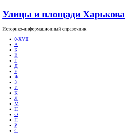
Улицы и площади Харькова
Историко-информационный справочник
0-XVII
А
Б
В
Г
Д
Е
Ж
З
И
К
Л
М
Н
О
П
Р
С