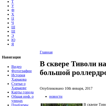
Т
У
Ф
Х
Ц
Ч
Ш
Щ
Э
Ю
Я
Главная
Навигация
В сквере Тиволи н
Видео
большой роллердр
Фотографии
История
Харькова
Статьи о
Харькове
Опубликовано 10th января, 2017
Карты города
Общая инф. о
новости
улицах
В сквере Тиво
Проблемы