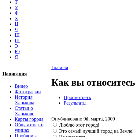
Т
У
Ф
Х
Ц
Ч
Ш
Щ
Э
Ю
Я
Главная
Навигация
Как вы относитесь
Видео
Фотографии
История
Просмотреть
Харькова
Результаты
Статьи о
Харькове
Опубликовано 9th марта, 2009
Карты города
Общая инф. о
Люблю этот город!
улицах
Это самый лучший город на Земле!
Проблемы