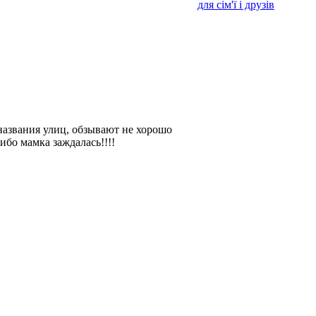
для сім'ї і друзів
 названия улиц, обзывают не хорошо
ибо мамка заждалась!!!!