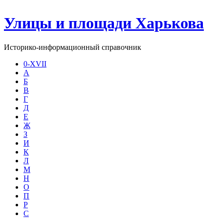
Улицы и площади Харькова
Историко-информационный справочник
0-XVII
А
Б
В
Г
Д
Е
Ж
З
И
К
Л
М
Н
О
П
Р
С