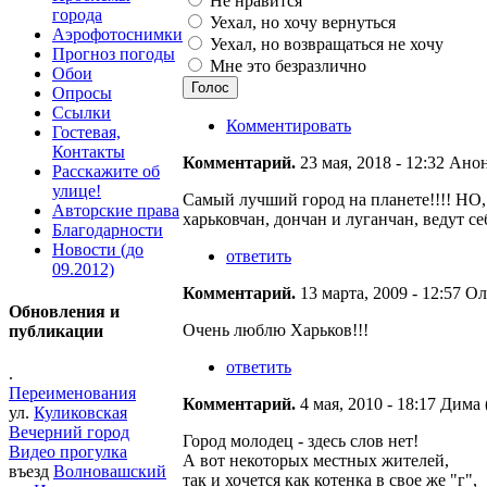
Не нравится
города
Уехал, но хочу вернуться
Аэрофотоснимки
Уехал, но возвращаться не хочу
Прогноз погоды
Мне это безразлично
Обои
Опросы
Ссылки
Комментировать
Гостевая,
Контакты
Комментарий.
23 мая, 2018 - 12:32 Ано
Расскажите об
улице!
Самый лучший город на планете!!!! НО, 
Авторские права
харьковчан, дончан и луганчан, ведут се
Благодарности
Новости (до
ответить
09.2012)
Комментарий.
13 марта, 2009 - 12:57 Оль
Обновления и
Очень люблю Харьков!!!
публикации
ответить
.
Переименования
Комментарий.
4 мая, 2010 - 18:17 Дима (
ул.
Куликовская
Вечерний город
Город молодец - здесь слов нет!
Видео прогулка
А вот некоторых местных жителей,
въезд
Волновашский
так и хочется как котенка в свое же "г",